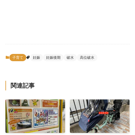
子育て
妊娠
妊娠後期
破水
高位破水
関連記事