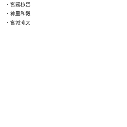
・宮國椋丞
・神里和毅
・宮城滝太