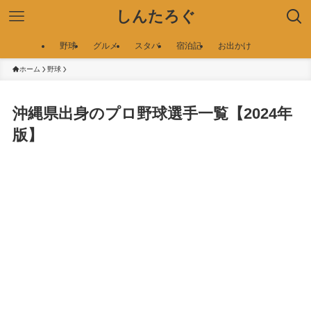
しんたろぐ
野球
グルメ
スタバ
宿泊記
お出かけ
ホーム
野球
沖縄県出身のプロ野球選手一覧【2024年
版】