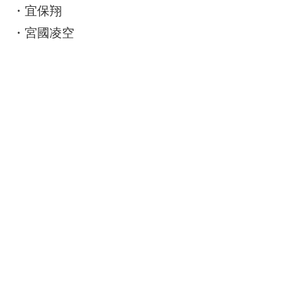
・宜保翔
・宮國凌空