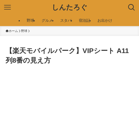
しんたろぐ
野球
グルメ
スタバ
宿泊記
お出かけ
ホーム
野球
【楽天モバイルパーク】VIPシート A11
列8番の見え方