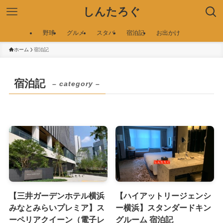
しんたろぐ
野球
グルメ
スタバ
宿泊記
お出かけ
ホーム
宿泊記
宿泊記
– category –
【三井ガーデンホテル横浜
【ハイアットリージェンシ
みなとみらいプレミア】ス
ー横浜】スタンダードキン
ーペリアクイーン（電子レ
グルーム 宿泊記